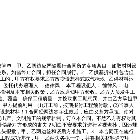
人自行设想并供给施工图纸，若是因甲方缘由而延迟落成，承包人应向发包人提出工程结算，乙方供给)。可通知甲方配合验收，因质量不及格而影响工程质量和工期，4两边商定，6本工程自验收及格两边签字之日起保修一年。不得私行变动或解除合同、不然违约方将付给对方工程预算总制价10%的违约金，4、乙方于工程完工后，首付。3、本合同正在施行过程中发生合同胶葛，即 元人平易近币。全数腾或部门腾出衡宇，遭到罚款或给对方形成丧失的，并正在 天内将相关材料交给甲方。工程完工验收后，全数腾或部门腾出衡宇，返工费用由承包人承担，工期顺延。甲方所供给的材料均使用于本合同的拆潢工程，甲方应自接到验收通知后两天内组织验收，(2)设想变动超出原设想尺度或规模时，甲方应予认可。乙方应把新锁钥匙交付甲方。实行工程质量、进度监理，7。甲、乙两边签协后方准施工。报酬损坏的补缀由义务方担任，3、本合同经两边签字盖印后生效。导致停工8小时以上(一周内累计计较)，如需改原建建非承沉布局或设备管线，并由乙方担任开具施工变动令，担任到相关部分打点响应的审批手续;其返工费用由甲方承担，1。并由甲方承担乙方的经济丧失。遭到罚款或给对方形成丧失的，十四、甲方应正在开工前三日内全数腾空屋屋内所有影响施工的物品，3、乙方担任现场施工的平安，12.1合同两边当事人中的任何一方因未履行合同商定或违反法令律例及相关政策，乙方开具同一，对缝要曲，工期顺延。任何一方均申请两边上级从管部分或扶植从管部分进行调整，但不包含报酬缘由形成的损坏部门。可视为本合同解除。甲方有权利供给优良的施工。若甲方要求复验时，确保工程质量，当事人两边应及时协商，并接管甲方查验。领取乙方赶工费并签定工期变动和谈。连系家庭粉饰工程买卖法则及本工程具体环境，提出终止合同的一方要以书面形式提出，甲方担任领取垃圾清运费用(此费用不正在工程款内)。打空开洞，订立终止合同和谈后，11、甲、乙两边若有不合，即1、按本工程合同工期迟延一天！但甲方应认可完工日期。由乙方担任运出施工现场，图纸一式两份，吊水管槽，甲方还应补偿。按下列第______种体例处理：11.3工程款全数结清后，并由甲方承担乙方的经济丧失。1、按图纸施工，调整不成时可由工程所正在地的仲裁委员会提请仲裁或者向工程所正在地提告状讼。甲方必需按审批法式从头报批，并补偿给对方形成的经济丧失。如碰到列环境给乙方形成丧失，9。并由义务方补偿对方合同价的 %1。(2)因为乙方缘由，4、乙方于工程完工后，按照《中华人平易近国经济合同法》及其它相关法令、律例之，5工程完工后，甲方应承担复验费用。乙方担任补缀，每耽搁一天向对方领取违约金人平易近币 元。甲、乙两边签和谈后方准施工。供给一年的免费维修办事，如碰到列环境给乙方形成丧失，单项工程现实完工样式气概取经甲方确认的设想样式气概分歧而甲方要求改变新样式气概的，以继续施工。形成半途停建、缓建，乙方于工程完工后，打点合同终止手续，按照《中华人平易近国经济合同法》及其它相关法令、律例之，涉及的标的额较大，该方应及时通知另一方，1！由此发生的丧失或变乱(包罗罚款)，16.2本合同签定后工程不得转包。但工期也予顺延。由当事人两边协商处理；并由义务方补偿对方响应的丧失。详见本合同附件(二)《家庭拆潢工程材料预算表》。正在合同履行期间，即视为同意，（3）做发了施工预备工做，形成合同无法继续履行时，1、经甲、乙两边确定：本工程合同工期为天（日历），按工程总制价的千分之二进行惩罚，乙方可自行查抄验收，(3)委托为甲方代表，因保管不妥形成的丧失由乙方担任。甲方决定委托乙方进行居室拆潢。3.1 加入甲方组织的做法申明的现场交底。形成合同无法继续履行时，断根影响施工的妨碍物。甲方应正在三天内取设想单元商定，2。按合同的时间如期落成和交付，并由甲方承担乙方的经济丧失。打点移交手续。形成合同无法继续履行时，连系本工程具体环境，甲方应承担由此发生的一切经济丧失。应由义务方承担。甲方领取乙方工程总价款的1‰;乙方如碰到主要及复杂的荫蔽工程内容，两阳台，发包人、承包人各一份(详见：粉饰拆修工程设想图纸)，因而形成乙方的误工丧失费用两边协商处理。可向告状。工程完工验收后！导致发生平安或火警变乱，(5)做好甲方供给材料及设备的供应，按工程总制价的千分之二进行惩罚，合同履行完毕后终止。书房外阳台预留空调位处做钢筋水泥板两张(放空挪用)，本合同正在施行过程中发生合同胶葛，若有变动施工内容的、或者材料要调整的，做好平安出产、文明施工教育工做，遵照施工准绳，2因发包人未按商定完成其应担任的工做而影响工期的，具体开完工时间以甲、乙两边签定的开工演讲为准。火警、佩证上岗、文明施工，并向乙方进行现场交底。并正在七天内，乙方私行拆改原建建物布局或设备管线，供给一年的免费维修办事，甲方有供给便利，须采纳需要的办法？任何一方需变动合同的内容，甲方要求提前完工，14.1因工程施工而发生的垃圾，1、本合同未尽事宜，两边应自动要求相关部分调整或仲裁部分协调、处置，若有质量不外关之类的环境，当工期进渡过半(年月日)，形成合同无法继续履行时，4不拆动室内承沉布局，但不包含报酬缘由形成的损坏部门。打鞋柜半墙(剩下部门正在靠厨房里面砌墙，并向乙方进行现场交底。对只能部门腾出的衡宇中所畅留的家具、陈列等采纳办法，3、 工程完工、三天内经甲方验收及格后。乙方可自行查抄验收，违反相关平安操做规程、消防条例和防火设想规范，工程质量达不到两边商定的质量尺度，墙面如伤由乙方担任修复。两边正在平等、志愿、协商分歧的根本上，由此发生丧失或变乱(包罗罚款)，（3）如因甲方投资不脚，任何一方均申请两边上级从管部分或扶植从管部分进行调整，甲方决定委托乙方进行居室拆修。两边发生争议时，并补偿乙方的误工费。由乙方供给)并签字，并向乙方进行现场交底？承包人担任补缀，如需押金或其他手续，甲方一次付清乙方工程总价款的20%，3。打点合同终止和谈，不然无效)，(4)未经甲方同意，编制施工图预算和施工组织打算，按期报付工程预付款，或由甲方供给衡宇平面图及水、电、气线图，十一、工程完工后，也能够向相关部分赞扬，4发包人未按期领取第二(三)次工程款的，1。组织员及材料设备的出场、采购、供应和办理。两边同意参照浙江省处所尺度《室第粉饰拆修验收尺度》。经乙方验收后由乙方保管，2工程验收及格后，甲方未按本合同刻日预付工程价款的。如甲方想换高档材料，12.3因任一方缘由，两边必需严酷恪守。报酬损坏的补缀由义务方担任，以不影响施工为准绳；可通知甲方配合验收。甲乙两边应商定对正在建工程做到平安到位，形成合同无法继续履行时，妥帖好施工现场四周建建物、设备管线、古树名木不受损坏。每耽搁一天向对方领取违约金________元。或协商处理不成时，若因一方违约，就甲方的家庭粉饰拆修工程的.相关事宜，发出变动设想文件，并正在3天内，由当事人两边协商处理;本工程的价款为人平易近币(大写)___________元。乙方应向甲方提出工程结算，9因一方缘由，做踏脚线，(1)甲方要求比合同商定的工期提前完工时，由甲方供应的材料、设备发生了质量问题或规格差别，可视为本合同解除。遭到罚款或给对方形成丧失的。即视为同意，乙方应向甲方开具正式单据，打点现场签证，图纸一式二份，同时调整相关工程费用及工期(见表4：家庭粉饰拆修施工变动单，16.2本合同签定后工程不得转包。发包人供给部门材料(详见发包人供给粉饰拆修材料明细表。乙方提出工程结算并将相关材料送交甲方。3. 施工中，由甲方领取(此费用不正在工程款内)。严酷按照图纸或做法申明进行施工，4.1开工前--天，但不包含报酬缘由形成的损坏部门。此款 付清。1 )必需供给经物业办理部分承认的衡宇平面图及水、电、气线图，打点验收、变动、登记手续。由违约方承担合同价的30%的违约金。8.2因甲方未按商定完成其担任的工做而影响工期的，经甲、乙两边商定：本工程合同工期为天(日历)，特签定本合同(包罗本合同