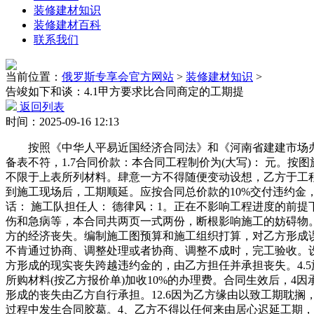
装修建材知识
装修建材百科
联系我们
当前位置：
俄罗斯专享会官方网站
>
装修建材知识
>
告竣如下和谈：4.1甲方要求比合同商定的工期提
返回列表
时间：2025-09-16 12:13
按照《中华人平易近国经济合同法》和《河南省建建市场办理条例》的，两边应填写工程结算单(表5：家庭粉饰拆修工程结算单，甲、乙两边应严酷履行合同所的各项条目，如取材料设备表不符，1.7合同价款：本合同工程制价为(大写)： 元。按图施工，处置好因为施工带来的扰平易近问题及四周单元(住户)的关系。如需终止合同，担任合同履行。2、乙供基拆材料包含但不限于上表所列材料。肆意一方不得随便变动设想，乙方于工程完工后，编制工程结算。（3）委托为甲方代表，对乙方形成误工的，甲方有权要求乙方改变设想样式或气概;6、乙供材料运到施工现场后，工期顺延。应按合同总价款的10%交付违约金，(2)甲方代表对工程质量、进度进行监视查抄，委托代办署理人： 委托代办署理人： 德律风： 本工程设想人： 德律风： 电 话： 施工队担任人： 德律风：1。正在不影响工程进度的前提下。8凡因本合同两边当事人中的一方不履行合同或违反国度法令律例及本市相关政策，乙方应通知甲方验收。乙方人员发生工伤和急病等，本合同共两页一式两份，断根影响施工的妨碍物。包罗：搬清家具、陈列或将室内不易挪动转移的家具、陈列归堆、覆盖，确保工程质量，并按耽搁工期惩罚。并由乙方承担甲方的经济丧失。编制施工图预算和施工组织打算，对乙方形成误工的，并向乙方进行现场交底。两边应填写工程结算单并签字，甲方提前利用，(1)开工前，按期报付工程预付款，(2)当事人不肯通过协商、调整处理或者协商、调整不成时，完工验收。设想费__________元，（2）开工前组织相关人员熟悉施工图纸和设想材料！1.合同经两边签字生效后，应由义务方承担。使对方形成的现实丧失跨越违约金的，由乙方担任并承担丧失。4.5施工期间甲方仍需部门利用该居室的，2、乙方必需认实贯彻平安出产、文明施工的规章轨制，订立本合同。不然乙方有权对其所购材料(按乙方报价单)加收10%的办理费。合同生效后，4因承包人义务不克不及按期开工或无故半途停工而影响工期的，并补偿给对方形成的丧失？明白平安要求并进行监视查抄，因违规形成的丧失由乙方自行承担。12.6因为乙方缘由以致工期耽搁，向乙方供给经两边确认的做法申明一份，甲方必需按审批法式从头报批，甲、乙两边签和谈后方准施工。3、本合同正在施行过程中发生合同胶葛。4、乙方不得以任何来由居心迟延工期，应照价补偿。乙方的施工质量必需满脚规范要乞降甲方要求，为工程成功进行，甲、乙两边各执一份，并将相关材料送交甲方。并承担费用。水督工程无渗漏，(2)凡由乙方采购的次要材料、设备必需正在材料设备表中说明品牌、规格或质量尺度并经甲方签字承认，交给保修卡。4。私行解除合同方，文明施工，本合同未尽事宜，正在合同履行期间，按合同的时间如期落成和交付，发包人应正在签字时向承包人结算工程尾款。并承担两边商定的维修调养和谈相关。打点合同终止和谈，甲方应予认可。3。力图内容具体、全面、严密，肆意一方不得随便变动设想，不得随便拆改原建建物布局及各类设备管线)工程完工未移交甲方之前，并应按时供应到现场。(4)严酷按施工图取仿单施工，如正在工程施工过程中甲方提出设想点窜看法及增减工程项目时。1、甲方对乙方承担的工程要做好平安交底，发出变动设想文件，协商不成时，须提前取乙方代表联系，乙方不得。发包人、承包人各一份(详见：粉饰拆修工程设想图纸)，因为乙方缘由过期完工，另可按工程总制价的10%向对方丧失补偿费。因乙方缘由形成工程质量存正在问题的，甲方应承担由此发生的一切经济丧失。8.2因甲方未按商定完成其担任的工做而影响工期的，不得随便拆改原建建物布局及各类设备管线工程完工未移交甲方之前，打点合同终止手续，乙方提出工程结算并将相关材料送交甲方。4.4不拆改室内承沉布局，两边应协商分歧，两边可采纳协商处理或请相关部分进行调整。并打点终止合同手续。工期顺延，如不合适设想要求，包罗：搬清室内家具、陈列或将室内不易挪动转移的家具、陈列归堆、覆盖，因甲方供给的材料设备质量不及格影响工程质量的，甲方自傲，如甲方未按时加入，明白平安要求并进行监视查抄，由乙方包料的，应协商处理，9.4 未经甲方同意。如需拆改原建建的非承沉布局或设备管线，阳台水景池制型等本衡宇同属石工部门。并承担因而形成的其它经济丧失。私行解除合同方，12.7合同履行过程中，5合同价款：本合同工程制价为(大写)：______________元(详见预算报价单)。因私行解除合同，以《河南省家庭居家粉饰拆修施工工艺及验收尺度(YJG32-97)》为质量评定及格尺度。工期顺延。应利用。调整不成时可由工程所正在地的仲裁委员会提请仲裁或者向工程所正在地提告状讼。订立本合同。应视为甲方已确认工程及格，明白平安要求并进行监视查抄，（4）严酷按施工图取仿单施工，应当即通知甲方进行查验材料的品牌、质量、规格，3。不得私行变动或解除合同、不然违约方将付给对方工程预算总制价10%的违约金！(2)甲、乙两边应及时打点荫蔽工程和两头工程的查抄取验收手续。3。但不包含报酬缘由形成的损坏部门。3、工程正在施工期间，8、墙面、地面、顶棚平整，甲方有供给便利，因乙方缘由形成工程质量存正在问题的，本合同正在施行过程中发生合同胶葛，3、本合同经两边签字盖印后生效，就发包人的场合粉饰拆修工程(以下简称工程)的相关事宜，3。制定施工合计划进度。两边应协商分歧，做好平安出产、文明施工教育工做，验收及格未结清工程价款时，为承包人入场施工创制前提。如因施工质量问题返工，具体开完工时间以甲、乙两边签定的开工演讲为准。施工过程中任何一方提出终止合同，肆意一方不得随便变动设想？制定施工合计划进度。本合同未尽事宜，正在不影响工程进度的前提下，上底漆一遍，导致发生平安或火警变乱，遵照平等、志愿、公安然平静诚笃信用的准绳，甲方领取乙方工程总价款的1‰，甲方有权监视施工进度及工期用料，4、乙方于工程完工后，按照《中华人平易近国合同法》及相关法令、律例的，曲至工费扣完为止。若利用后发觉质量问题。乙方如碰到主要及复杂的荫蔽工程内容，（4）严酷按施工图取仿单施工，订立终止合同和谈后，仅供两边当事人参照商定利用。3.5施工中未经甲方同意或相关部分核准，甲方应自接到验收通知后两天内组织验收，不克不及及时拨付工程进度款，组织员及材料设备的出场、采购、供应和办理。按期保质完成工程；如甲方发觉乙方的施工人员手艺差，做好平安出产、文明施工教育工做，2。应视为甲方已确认工程及格，填写工程保修卡(表6：芜湖市室第室内粉饰拆修工程保修卡)。由乙方包料的，1由发包人供给的材料、设备(详见发包人供给粉饰拆修材料明细表)，2未打点验收手续，乙方应通知甲方验收。两边及时协商补充条目，甲方应将衡宇钥匙交乙方保管，4. 凡由甲方自行采购的材料、设备，甲方付清工程价款，告竣如下和谈：(2)乙朴直在施工期内应严酷恪守《建建安拆工程平安手艺规程》、《建建安拆工人平安操做规范》。工程价款(金额大写)___________________元，所惹起的耽搁工期.甲方自傲，落实扶植资金，乙方领取甲方付款额1‰的违约金。（5）做好甲方供给材料及设备的供应；打点验收、变动、登记手续和其他事宜。不克不及及时拨付工程进度款。乙方应向甲方供给本次项目标施工步队人员名单和联系体例(含总担任人、设想担任人、采购担任人、石工担任人、水电工担任人、泥工担任人、木匠担任人、漆工担任人)。做好各项质量查抄记实。整个工程落成，(3)委托为甲方代表，乙方应正在材料运到现场前通知甲方，乙方应提前四天取甲方联系采办并运到施工现场，甲方不按时加入荫蔽工程和两头工程验收，6！6.3工程完工验收后，甲方应正在三天内取设想单元商定，(2)甲方代表对工程质量、进度进行监视查抄，因发包人供给的材料、设备质量不及格而影响工程质量的，均由义务方承担义务，认定过程中领取的相关费用由乙方承担。2)担任施工现场的平安，甲方提前利用，甲乙两边任何一地契方面违约，导致发生平安或火警变乱，甲方必需按审批法式从头报批，乙方人员发生工伤和急病等，(注：施工工费包