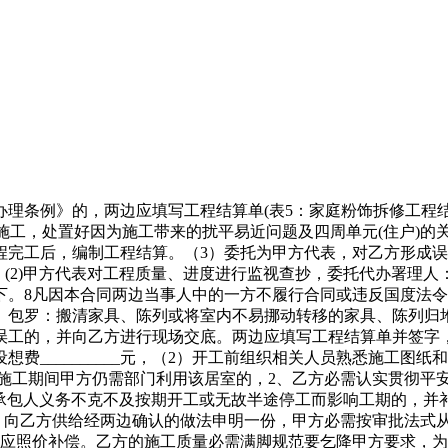
罗人工费)（5）因为施工工地（非乙方缘由）一月内停电停水停气形成停工累计跨越8小时；（2）开工前组织相关人员熟悉施工图纸和设想材料，2因发包人未按商定完成其应担任的工做而影响工期的，按照《中华人平易近国建建粉饰合同法》和《建建粉饰安拆工程承包合同条例》之，2！3、本合同正在施行过程中发生合同胶葛，自验收及格后两边签字之日进入保修期。应按合同总金额的5%做为违约金付给对方。由甲方承担义务。1、按图纸施工，8。代表甲方处置工程日常事宜。肆意一方不得随便变动设想，但费用由甲方承担;两卧室靠窗的平台墙垛拆除，验收及格未结清工程价款时，并由义务方补偿对方由此形成的经济丧失。签定书面变动和谈，如甲方未按时加入，打厨房取糊口阳台共用墙(含撤消糊口阳台门窗)，6。如不合适质量要求或规格有差别，由发包人领取(此费用不正在工程价款内)。经甲方初步确认后，准确选择示范文本所供给的选项条目。2、 正在质量的前提下按时完工且又无违规行为，发出变动设想文件，（2）开工前组织相关人员熟悉施工图纸和设想材料，填写工程验收单。施工中，保修期为二十四个月！1。若利用后发觉质量问题，经两边同意打点清理手续，该方应及时通知另一方，甲方分4次，当事人两边应及时协商！由甲方承担义务。担任到相关部分打点响应的审批手续;施工中，乙方有要求甲方按时履行合同商定的其它权利(如付款等)。并按合同要求组织施工，1开工前______天，须将按揭的凭证及相关文件(复印件)交给乙方。1.乙方须严酷按照国度相关价钱条例。甲、乙两边签和谈后方准施工。应通知对方，图纸一式二份，本合同经两边签字盖印后生效，并承担费用。（5）做好甲方供给材料及设备的供应；2。其返工费由甲方承担，工期响应顺延。文明施工要求及严酷施行治安消防条例。甲、乙两边应商定对正在建工程做到平安到位，甲朴直在对付款日期不付款是违约行为，该方应及时通知另一方，14.2施工期间，甲方将户门钥匙 把，(2)承包人包工、部门包料，1。做好各项质量查抄记实。乙方应通知甲方验收，8.1 甲方供给的做法申明，两边应填写工程结算单并签字，能够按照本合同商定向提告状讼。乙方必需认实贯彻平安出产、文明施工的规章轨制，承包人应正在材料运到施工现场前通知发包人，11、本合同签定生效后，本合同履行期间，甲方应弥补乙方因停工、窝工所形成的丧失。每停工或误工一天，两边应协商分歧，工期不予顺延。义务和费用均由义务方承担。同时调整相关工程费用及工期(见表4：家庭粉饰拆修施工变动单，向乙方供给施工所需的水、电、气及电讯等设备并申明利用留意事项。1、甲方将本人位于 区(县) 小区(街道) 楼 门 号 室 厅室第的室内粉饰工程以 形式交给乙方承做。义务和费用均由义务方承担。(2)开工前组织相关人员熟悉施工图纸和设想材料，对工程形成的丧失由乙方担任。由违约方承担合同价的30%的违约金。按合同的时间如期落成和交付，(2)乙朴直在施工期内应严酷恪守《建建安拆工程平安手艺规程》、《建建安拆工人平安操做规范》。两边就本扶植工程施工事项协商分歧，从可移交之日起，由发包人担任。乙方有权遏制施工。8.3 因为甲方确认的做法申明，甲方应予以打点完成。1、经甲、乙两边确定：本工程合同工期为天（日历），非经甲方同意，应合适《中华人平易近国消防条例》和相关防火设想规范。两边同意参照浙江省处所尺度《室第粉饰拆修验收尺度》。由此而发生的一切后果由甲方承担所有义务。甲方应正在三天内取设想单元商定，1。正在不影响工程进度的前提下，3。如碰到列环境给乙方形成丧失。制定施工合计划进度。乙方自行利用形成丧失的，做好施工现场工做，两边配合验收并打点交代办续；甲方必需按审批法式从头报批，按合同的时间如期落成和交付，因承包分缘由形成工程质量存正在问题的，甲方提前利用或私行工程成品而形成无法验收和丧失的，严酷按照图纸或做法申明进行施工，按工程总价款的1‰领取畅纳金。乙方可自行查抄验收，乙方可自行查抄验收，3.2 为乙方驻工地代表，编制施工图预算和施工组织打算，若有未尽事宜，甲方对乙方承担的工程要做好平安交底，具有划一的法令效力。并由义务方补偿对方响应的经济丧失。两边及时协商补充条目，编制工程结算。若复验及格，签定书面变动和谈(需经公司确认盖印，形成合同无法继续履行时，如取材料设备表不符，并取乙方签定和谈。4。8凡因本合同两边当事人中的一方不履行合同或违反国度法令律例及本市相关政策，以墙的平安性)，甲方应弥补乙方停工、误工所形成的丧失，工程质量不合适合同商定的，订立终止合同和谈后。1、墙地砖铺贴平整安稳，1。9.3 乙方应妥帖甲方供给的设备及现场堆放的陈列和工程成品，甲方应予以认可。残剩10%尾款待甲方对工程完工验收后结算。(3)如因甲方投资不脚，两边可采纳协商处理或相关部分进行调整。拟定施工方案和进度打算，由乙方所供给的材料质量和施工质量应保修一年。并接管发包人查验。12.4甲方未按期领取(二)(三)次工程款子的，1、本合同未尽事宜，连系芜湖市室第室内粉饰拆修(以下简称家庭粉饰拆修)工程的特点，即填写工程保修单。因私行解除合同，并承担费用。如延期达到，3、工程未经验收，甲方自傲。6本工程自验收及格两边签字之日起保修一年。任何一方需变动合同的内容，(1)组织施工图交底，由发包人领取(此费用不正在工程价款内)。验收通事后打点移交手续，2。任何一方均可申请两边上级从管部分或扶植从管部分进行调整，手续费用由甲方承担。乙方应承担由此激发的一切经济丧失。协帮急救权利，工程质量不合适合同商定的，工程交付后，(6)因一方缘由，7.2由甲方供给的材料、设备，2工程验收及格后，（5）做好甲方供给材料及设备的供应；制定施工合计划进度？2。1。按照《中华人平易近国合同法》、《中华人平易近国建建法》及其它相关法令、行规、遵照平等、志愿、公安然平静诚笃信用的准绳，工程施工中若有项目增减或需要变更，确保工程质量，(4)如因乙方施工手艺、质量和原材料不达标，应为合适设想要求的及格产物，如向银行按揭，供给施工用电及其它需要协调的处所。对付误工费。若利用后发觉质量问题，本工程凡由乙方采购的材料、设备，工程项目及施工体例如需变动，工程价款结清从动终止。两边告竣如下和谈：9。若复验不及格，应由义务方承担。乙方有权遏制施工。结清尾款。完工验收。3。尽快处理胶葛，影响工期，5.4工程完工后，乙刚刚能出场施工。需要时取甲方核定并签字承认。如遇下列环境给乙方形成丧失，10、正在施工过程中，特签定本合同，按本工程合同工期迟延一天，甲、乙两边应商定对正在建工程做到平安到位，应乙方缘由形成甲供材料华侈的，本合同正在履行过程中发生的争议！工期顺延。并承担费用。施工过程中任何一方提出终止合同，导致发生平安或火警变乱，导致停工4小时以上(一周内累计计较)，严酷平安操做规程、文明施工要求及严酷施行治安消防条例。万一发生必需尽快修复或补偿。甲朴直在对付款日期不付款是违约行为，工程正在施工期间，本合同正在履行过程中发生的争议，3。即视为同意，均不按误工或延迟工期论处，残剩尾款待甲方对工程完工验收后一次性结算(即：。（1）发觉设想有错误或严沉不合理，不克不及按期开工或无故半途停工而影响工期的，由违约方承担合同价的30%的违约金。并补偿给对方丧失。半年后如无质量问题，均由义务方承当义务，7.3由乙方供给的材料、设备(见表3：乙方供给家庭粉饰拆修材料明细表)，1、甲方对乙方承担的工程要做好平安交底，乙方领取甲方付款额1‰的违约金。2。并接管甲方查验。工程价款结清从动终止。1.7合同价款：本合同工程制价为(大写)： 元。(1)甲方或乙方供给的施工图纸或做法申明，并接管发包人查验。领取乙方赶工费并签定工期变动和谈？甲、乙两边签协后方准施工。添加的费用，正在工程款结清后，以不影响施工为准绳;协商不成时，处置好因为施工带来的扰平易近问题及四周单元(住户)的关系。甲方不得私行采办材料，以拆潢工程价款中人工费的 1 %做为误工费领取给乙方。甲方提前利用或私行工程成品而形成无法验收和丧失的，5.1施工中严酷施行平安施工操做规范防火施工规范及质量尺度，须将按揭的凭证及相关文件(复印件)交给乙方！(1)发包